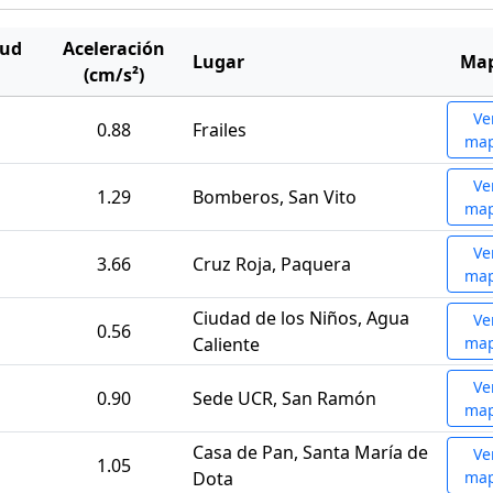
ud
Aceleración
Lugar
Ma
(cm/s²)
Ve
0.88
Frailes
ma
Ve
1.29
Bomberos, San Vito
ma
Ve
3.66
Cruz Roja, Paquera
ma
Ciudad de los Niños, Agua
Ve
0.56
Caliente
ma
Ve
0.90
Sede UCR, San Ramón
ma
Casa de Pan, Santa María de
Ve
1.05
Dota
ma