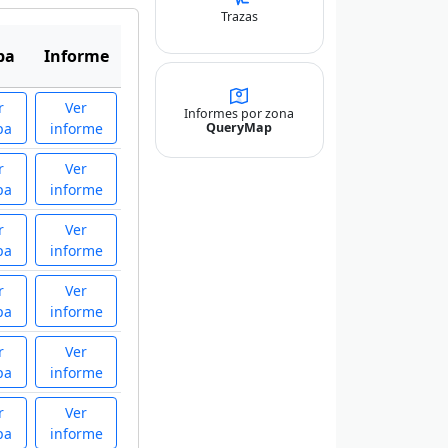
Trazas
pa
Informe
r
Ver
Informes por zona
QueryMap
pa
informe
r
Ver
pa
informe
r
Ver
pa
informe
r
Ver
pa
informe
r
Ver
pa
informe
r
Ver
pa
informe