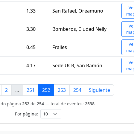
Ve
1.33
San Rafael, Oreamuno
ma
Ve
3.30
Bomberos, Ciudad Neily
ma
Ve
0.45
Frailes
ma
Ve
4.17
Sede UCR, San Ramón
ma
2
…
251
252
253
254
Siguiente
ndo página
252
de
254
— total de eventos:
2538
Por página: