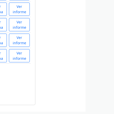
r
Ver
pa
informe
r
Ver
pa
informe
r
Ver
pa
informe
r
Ver
pa
informe