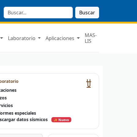
Buscar
MAS-
Laboratorio
Aplicaciones
LIS
boratorio
taciones
zos
rvicios
formes especiales
scargar datos sísmicos
✨ Nuevo