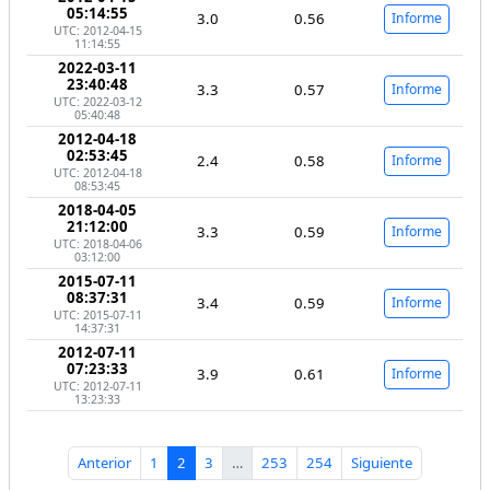
05:14:55
3.0
0.56
Informe
UTC: 2012-04-15
11:14:55
2022-03-11
23:40:48
3.3
0.57
Informe
UTC: 2022-03-12
05:40:48
2012-04-18
02:53:45
2.4
0.58
Informe
UTC: 2012-04-18
08:53:45
2018-04-05
21:12:00
3.3
0.59
Informe
UTC: 2018-04-06
03:12:00
2015-07-11
08:37:31
3.4
0.59
Informe
UTC: 2015-07-11
14:37:31
2012-07-11
07:23:33
3.9
0.61
Informe
UTC: 2012-07-11
13:23:33
Anterior
1
2
3
…
253
254
Siguiente