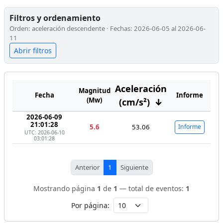
Filtros y ordenamiento
Orden: aceleración descendente · Fechas: 2026-06-05 al 2026-06-
11
Abrir filtros
Aceleración
Magnitud
Fecha
Informe
(Mw)
(cm/s²)
↓
2026-06-09
21:01:28
5.6
53.06
Informe
UTC: 2026-06-10
03:01:28
Anterior
1
Siguiente
Mostrando página
1
de
1
— total de eventos:
1
Por página: