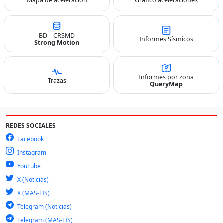
Mapa de aceleración
Gráfico aceleraciones
BD – CRSMD
Informes Sísmicos
Strong Motion
Informes por zona
Trazas
QueryMap
REDES SOCIALES
Facebook
Instagram
YouTube
X (Noticias)
X (MAS-LIS)
Telegram (Noticias)
Telegram (MAS-LIS)