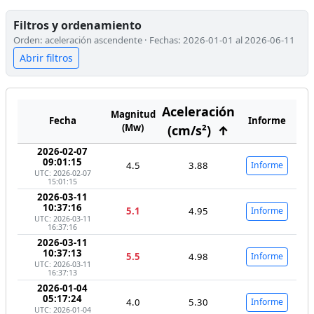
Filtros y ordenamiento
Orden: aceleración ascendente · Fechas: 2026-01-01 al 2026-06-11
Abrir filtros
Aceleración
Magnitud
Fecha
Informe
(Mw)
(cm/s²)
↑
2026-02-07
09:01:15
4.5
3.88
Informe
UTC: 2026-02-07
15:01:15
2026-03-11
10:37:16
5.1
4.95
Informe
UTC: 2026-03-11
16:37:16
2026-03-11
10:37:13
5.5
4.98
Informe
UTC: 2026-03-11
16:37:13
2026-01-04
05:17:24
4.0
5.30
Informe
UTC: 2026-01-04