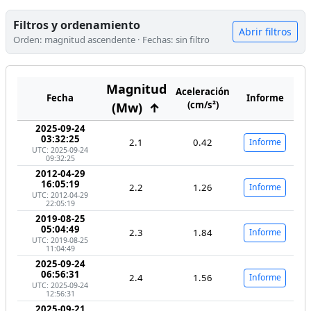
Filtros y ordenamiento
Abrir filtros
Orden: magnitud ascendente · Fechas: sin filtro
Magnitud
Aceleración
Fecha
Informe
(cm/s²)
(Mw)
↑
2025-09-24
03:32:25
2.1
0.42
Informe
UTC: 2025-09-24
09:32:25
2012-04-29
16:05:19
2.2
1.26
Informe
UTC: 2012-04-29
22:05:19
2019-08-25
05:04:49
2.3
1.84
Informe
UTC: 2019-08-25
11:04:49
2025-09-24
06:56:31
2.4
1.56
Informe
UTC: 2025-09-24
12:56:31
2025-09-21