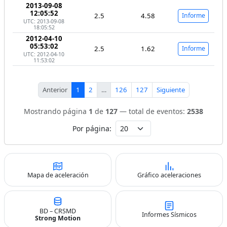
2013-09-08
12:05:52
2.5
4.58
Informe
UTC: 2013-09-08
18:05:52
2012-04-10
05:53:02
2.5
1.62
Informe
UTC: 2012-04-10
11:53:02
Anterior
1
2
…
126
127
Siguiente
Mostrando página
1
de
127
— total de eventos:
2538
Por página:
Mapa de aceleración
Gráfico aceleraciones
BD – CRSMD
Informes Sísmicos
Strong Motion