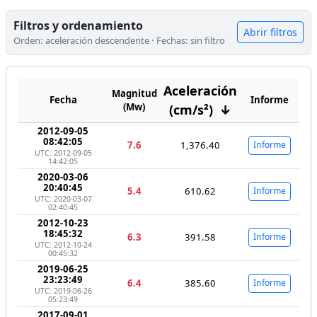
Filtros y ordenamiento
Abrir filtros
Orden: aceleración descendente · Fechas: sin filtro
Aceleración
Magnitud
Fecha
Informe
(Mw)
(cm/s²)
↓
2012-09-05
08:42:05
7.6
1,376.40
Informe
UTC: 2012-09-05
14:42:05
2020-03-06
20:40:45
5.4
610.62
Informe
UTC: 2020-03-07
02:40:45
2012-10-23
18:45:32
6.3
391.58
Informe
UTC: 2012-10-24
00:45:32
2019-06-25
23:23:49
6.4
385.60
Informe
UTC: 2019-06-26
05:23:49
2017-09-01