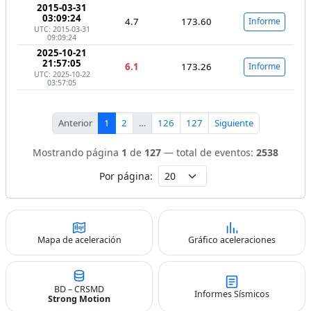
2015-03-31
03:09:24
4.7
173.60
Informe
UTC: 2015-03-31
09:09:24
2025-10-21
21:57:05
6.1
173.26
Informe
UTC: 2025-10-22
03:57:05
Anterior
1
2
…
126
127
Siguiente
Mostrando página
1
de
127
— total de eventos:
2538
Por página:
Mapa de aceleración
Gráfico aceleraciones
BD – CRSMD
Informes Sísmicos
Strong Motion