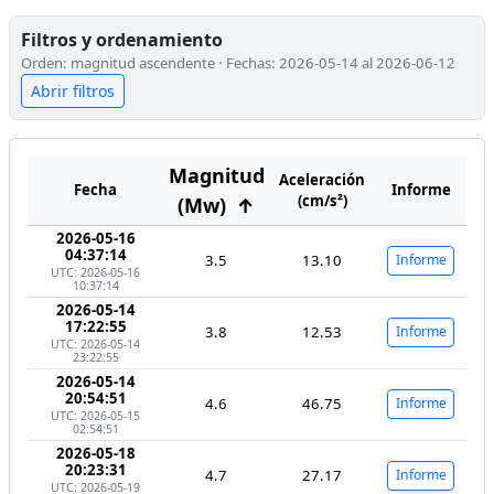
Filtros y ordenamiento
Orden: magnitud ascendente · Fechas: 2026-05-14 al 2026-06-12
Abrir filtros
Magnitud
Aceleración
Fecha
Informe
(cm/s²)
(Mw)
↑
2026-05-16
04:37:14
3.5
13.10
Informe
UTC: 2026-05-16
10:37:14
2026-05-14
17:22:55
3.8
12.53
Informe
UTC: 2026-05-14
23:22:55
2026-05-14
20:54:51
4.6
46.75
Informe
UTC: 2026-05-15
02:54:51
2026-05-18
20:23:31
4.7
27.17
Informe
UTC: 2026-05-19