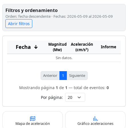
Filtros y ordenamiento
Orden: fecha descendente · Fechas: 2026-05-09 al 2026-05-09
Abrir filtros
Magnitud
Aceleración
Fecha
↓
Informe
(Mw)
(cm/s²)
Sin datos.
Anterior
1
Siguiente
Mostrando página
1
de
1
— total de eventos:
0
Por página:
Mapa de aceleración
Gráfico aceleraciones