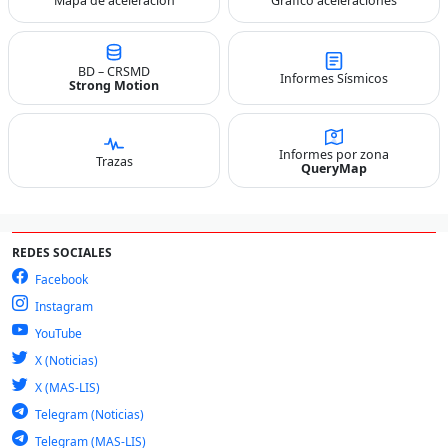
Mapa de aceleración
Gráfico aceleraciones
BD – CRSMD
Informes Sísmicos
Strong Motion
Informes por zona
Trazas
QueryMap
REDES SOCIALES
Facebook
Instagram
YouTube
X (Noticias)
X (MAS-LIS)
Telegram (Noticias)
Telegram (MAS-LIS)