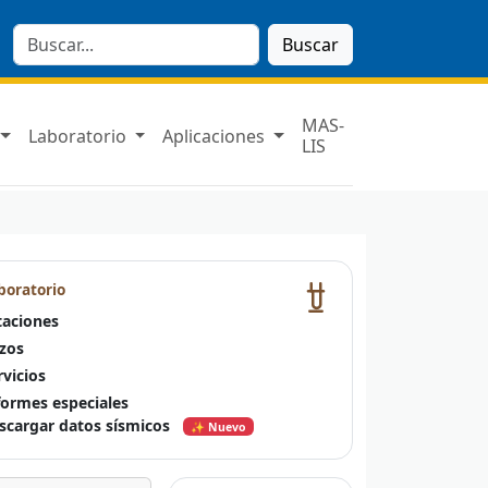
Buscar
MAS-
Laboratorio
Aplicaciones
LIS
boratorio
taciones
zos
rvicios
formes especiales
scargar datos sísmicos
✨ Nuevo