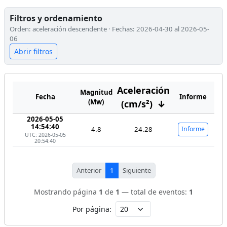
Filtros y ordenamiento
Orden: aceleración descendente · Fechas: 2026-04-30 al 2026-05-
06
Abrir filtros
Aceleración
Magnitud
Fecha
Informe
(Mw)
(cm/s²)
↓
2026-05-05
14:54:40
4.8
24.28
Informe
UTC: 2026-05-05
20:54:40
Anterior
1
Siguiente
Mostrando página
1
de
1
— total de eventos:
1
Por página: