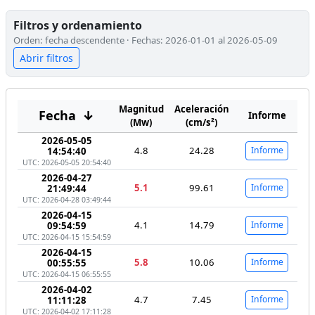
Filtros y ordenamiento
Orden: fecha descendente · Fechas: 2026-01-01 al 2026-05-09
Abrir filtros
Magnitud
Aceleración
Fecha
↓
Informe
(Mw)
(cm/s²)
2026-05-05
4.8
24.28
Informe
14:54:40
UTC: 2026-05-05 20:54:40
2026-04-27
5.1
99.61
Informe
21:49:44
UTC: 2026-04-28 03:49:44
2026-04-15
4.1
14.79
Informe
09:54:59
UTC: 2026-04-15 15:54:59
2026-04-15
5.8
10.06
Informe
00:55:55
UTC: 2026-04-15 06:55:55
2026-04-02
4.7
7.45
Informe
11:11:28
UTC: 2026-04-02 17:11:28