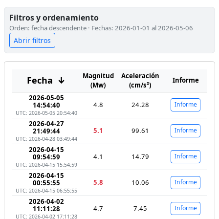
Filtros y ordenamiento
Orden: fecha descendente · Fechas: 2026-01-01 al 2026-05-06
Abrir filtros
Magnitud
Aceleración
Fecha
↓
Informe
(Mw)
(cm/s²)
2026-05-05
4.8
24.28
Informe
14:54:40
UTC: 2026-05-05 20:54:40
2026-04-27
5.1
99.61
Informe
21:49:44
UTC: 2026-04-28 03:49:44
2026-04-15
4.1
14.79
Informe
09:54:59
UTC: 2026-04-15 15:54:59
2026-04-15
5.8
10.06
Informe
00:55:55
UTC: 2026-04-15 06:55:55
2026-04-02
4.7
7.45
Informe
11:11:28
UTC: 2026-04-02 17:11:28