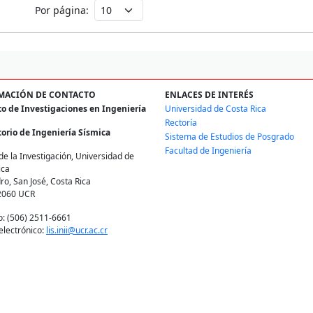
Por página:
MACIÓN DE CONTACTO
ENLACES DE INTERÉS
to de Investigaciones en Ingeniería
Universidad de Costa Rica
Rectoría
orio de Ingeniería Sísmica
Sistema de Estudios de Posgrado
Facultad de Ingeniería
de la Investigación, Universidad de
ica
ro, San José, Costa Rica
2060 UCR
o: (506) 2511-6661
electrónico:
lis.inii@ucr.ac.cr