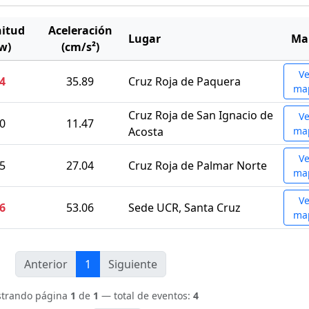
itud
Aceleración
Lugar
Ma
w)
(cm/s²)
Ve
.4
35.89
Cruz Roja de Paquera
ma
Cruz Roja de San Ignacio de
Ve
.0
11.47
Acosta
ma
Ve
.5
27.04
Cruz Roja de Palmar Norte
ma
Ve
.6
53.06
Sede UCR, Santa Cruz
ma
Anterior
1
Siguiente
trando página
1
de
1
— total de eventos:
4