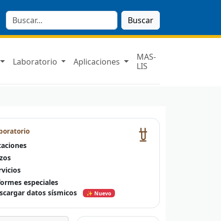
Buscar
MAS-
Laboratorio
Aplicaciones
LIS
boratorio
taciones
zos
rvicios
formes especiales
scargar datos sísmicos
✨ Nuevo