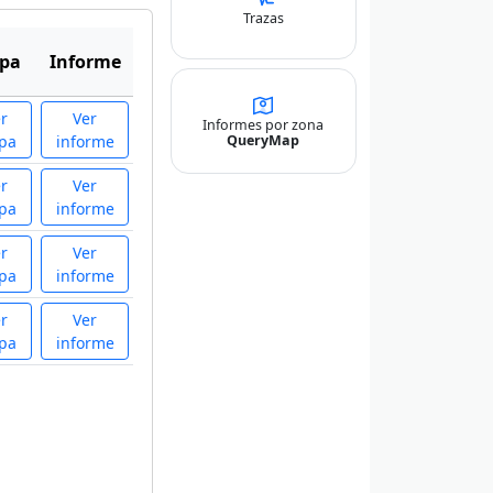
Trazas
pa
Informe
r
Ver
Informes por zona
QueryMap
pa
informe
r
Ver
pa
informe
r
Ver
pa
informe
r
Ver
pa
informe