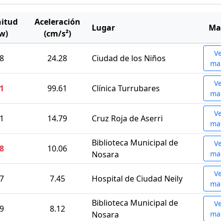
itud
Aceleración
Lugar
Ma
w)
(cm/s²)
V
.8
24.28
Ciudad de los Niños
ma
V
.1
99.61
Clínica Turrubares
ma
V
.1
14.79
Cruz Roja de Aserri
ma
Biblioteca Municipal de
V
.8
10.06
Nosara
ma
V
.7
7.45
Hospital de Ciudad Neily
ma
Biblioteca Municipal de
V
.9
8.12
Nosara
ma