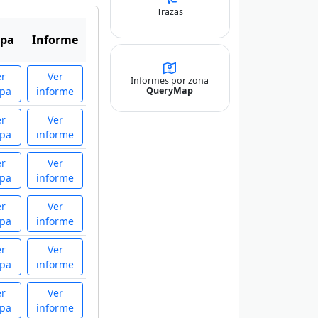
Trazas
pa
Informe
er
Ver
Informes por zona
QueryMap
pa
informe
er
Ver
pa
informe
er
Ver
pa
informe
er
Ver
pa
informe
er
Ver
pa
informe
er
Ver
pa
informe