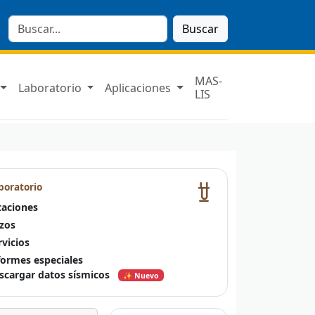
Buscar
MAS-
Laboratorio
Aplicaciones
LIS
boratorio
taciones
zos
rvicios
formes especiales
scargar datos sísmicos
✨ Nuevo