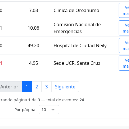
V
.0
7.03
Clinica de Oreanumo
ma
Comisión Nacional de
V
.1
10.06
Emergencias
ma
V
.0
49.20
Hospital de Ciudad Neily
ma
V
.1
4.95
Sede UCR, Santa Cruz
ma
Anterior
1
2
3
Siguiente
trando página
1
de
3
— total de eventos:
24
Por página: