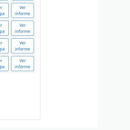
er
Ver
pa
informe
er
Ver
pa
informe
er
Ver
pa
informe
er
Ver
pa
informe