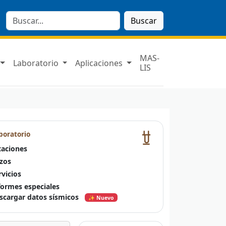
Buscar
MAS-
Laboratorio
Aplicaciones
LIS
boratorio
taciones
zos
rvicios
formes especiales
scargar datos sísmicos
✨ Nuevo