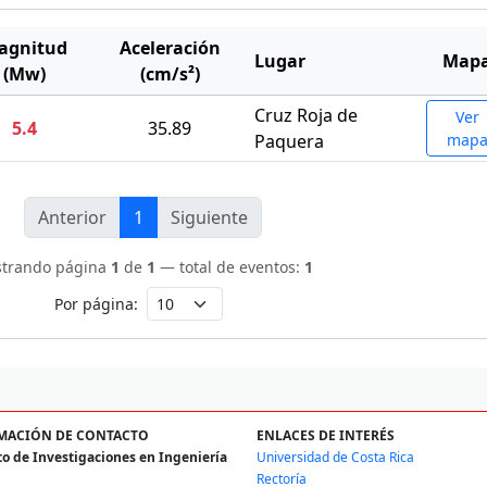
agnitud
Aceleración
Lugar
Map
(Mw)
(cm/s²)
Cruz Roja de
Ver
5.4
35.89
Paquera
map
Anterior
1
Siguiente
trando página
1
de
1
— total de eventos:
1
Por página:
MACIÓN DE CONTACTO
ENLACES DE INTERÉS
to de Investigaciones en Ingeniería
Universidad de Costa Rica
Rectoría