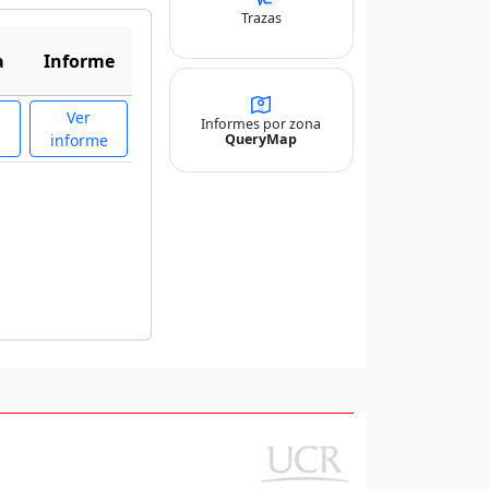
Trazas
a
Informe
Ver
Informes por zona
QueryMap
a
informe