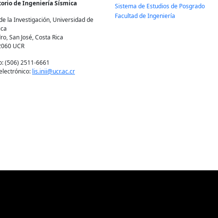
orio de Ingeniería Sísmica
Sistema de Estudios de Posgrado
Facultad de Ingeniería
de la Investigación, Universidad de
ica
ro, San José, Costa Rica
2060 UCR
o: (506) 2511-6661
electrónico:
lis.inii@ucr.ac.cr