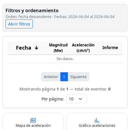
Filtros y ordenamiento
Orden: fecha descendente · Fechas: 2026-06-04 al 2026-06-04
Abrir filtros
Magnitud
Aceleración
Fecha
↓
Informe
(Mw)
(cm/s²)
Sin datos.
Anterior
1
Siguiente
Mostrando página
1
de
1
— total de eventos:
0
Por página:
Mapa de aceleración
Gráfico aceleraciones