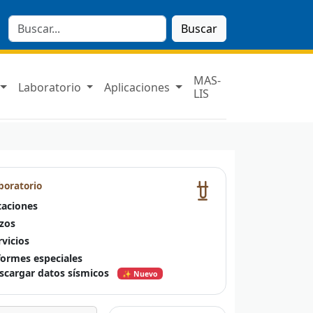
Buscar
MAS-
Laboratorio
Aplicaciones
LIS
boratorio
taciones
zos
rvicios
formes especiales
scargar datos sísmicos
✨ Nuevo