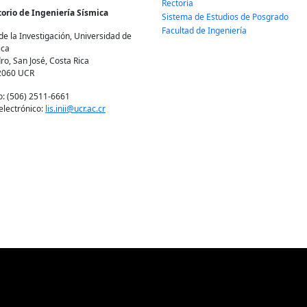
Rectoría
orio de Ingeniería Sísmica
Sistema de Estudios de Posgrado
Facultad de Ingeniería
de la Investigación, Universidad de
ica
ro, San José, Costa Rica
2060 UCR
o: (506) 2511-6661
electrónico:
lis.inii@ucr.ac.cr