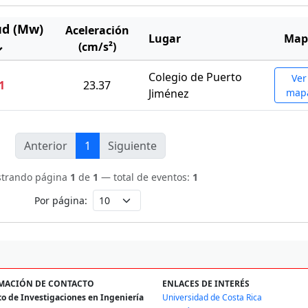
ud (Mw)
Aceleración
Lugar
Map
↓
(cm/s²)
Colegio de Puerto
Ver
1
23.37
Jiménez
map
Anterior
1
Siguiente
trando página
1
de
1
— total de eventos:
1
Por página:
MACIÓN DE CONTACTO
ENLACES DE INTERÉS
to de Investigaciones en Ingeniería
Universidad de Costa Rica