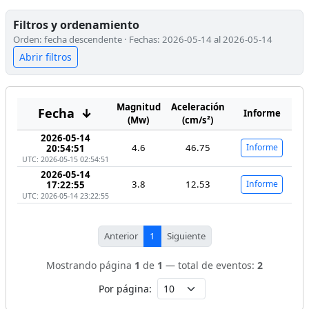
Filtros y ordenamiento
Orden: fecha descendente · Fechas: 2026-05-14 al 2026-05-14
Abrir filtros
Magnitud
Aceleración
Fecha
↓
Informe
(Mw)
(cm/s²)
2026-05-14
4.6
46.75
Informe
20:54:51
UTC: 2026-05-15 02:54:51
2026-05-14
3.8
12.53
Informe
17:22:55
UTC: 2026-05-14 23:22:55
Anterior
1
Siguiente
Mostrando página
1
de
1
— total de eventos:
2
Por página: