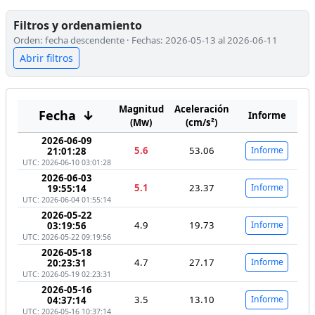
Filtros y ordenamiento
Orden: fecha descendente · Fechas: 2026-05-13 al 2026-06-11
Abrir filtros
Magnitud
Aceleración
Fecha
↓
Informe
(Mw)
(cm/s²)
2026-06-09
5.6
53.06
Informe
21:01:28
UTC: 2026-06-10 03:01:28
2026-06-03
5.1
23.37
Informe
19:55:14
UTC: 2026-06-04 01:55:14
2026-05-22
4.9
19.73
Informe
03:19:56
UTC: 2026-05-22 09:19:56
2026-05-18
4.7
27.17
Informe
20:23:31
UTC: 2026-05-19 02:23:31
2026-05-16
3.5
13.10
Informe
04:37:14
UTC: 2026-05-16 10:37:14