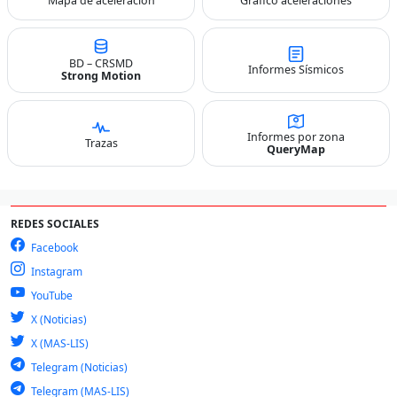
Mapa de aceleración
Gráfico aceleraciones
BD – CRSMD
Informes Sísmicos
Strong Motion
Informes por zona
Trazas
QueryMap
REDES SOCIALES
Facebook
Instagram
YouTube
X (Noticias)
X (MAS-LIS)
Telegram (Noticias)
Telegram (MAS-LIS)