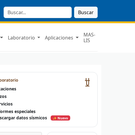
Buscar
MAS-
Laboratorio
Aplicaciones
LIS
boratorio
taciones
zos
rvicios
formes especiales
scargar datos sísmicos
✨ Nuevo