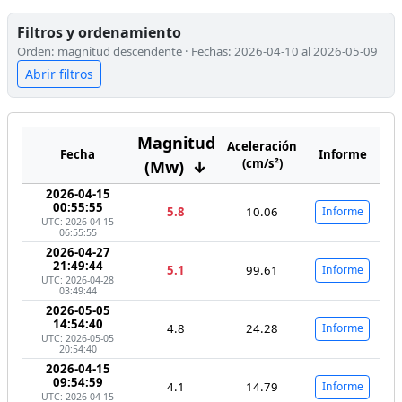
Filtros y ordenamiento
Orden: magnitud descendente · Fechas: 2026-04-10 al 2026-05-09
Abrir filtros
Magnitud
Aceleración
Fecha
Informe
(cm/s²)
(Mw)
↓
2026-04-15
00:55:55
5.8
10.06
Informe
UTC: 2026-04-15
06:55:55
2026-04-27
21:49:44
5.1
99.61
Informe
UTC: 2026-04-28
03:49:44
2026-05-05
14:54:40
4.8
24.28
Informe
UTC: 2026-05-05
20:54:40
2026-04-15
09:54:59
4.1
14.79
Informe
UTC: 2026-04-15