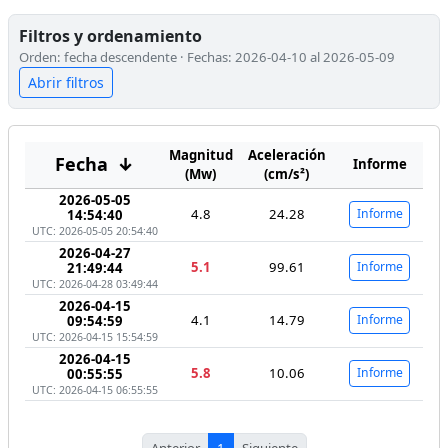
Filtros y ordenamiento
Orden: fecha descendente · Fechas: 2026-04-10 al 2026-05-09
Abrir filtros
Magnitud
Aceleración
Fecha
↓
Informe
(Mw)
(cm/s²)
2026-05-05
4.8
24.28
Informe
14:54:40
UTC: 2026-05-05 20:54:40
2026-04-27
5.1
99.61
Informe
21:49:44
UTC: 2026-04-28 03:49:44
2026-04-15
4.1
14.79
Informe
09:54:59
UTC: 2026-04-15 15:54:59
2026-04-15
5.8
10.06
Informe
00:55:55
UTC: 2026-04-15 06:55:55
Anterior
1
Siguiente