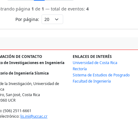
trando página
1
de
1
— total de eventos:
4
Por página:
MACIÓN DE CONTACTO
ENLACES DE INTERÉS
to de Investigaciones en Ingeniería
Universidad de Costa Rica
Rectoría
orio de Ingeniería Sísmica
Sistema de Estudios de Posgrado
Facultad de Ingeniería
de la Investigación, Universidad de
ica
ro, San José, Costa Rica
2060 UCR
o: (506) 2511-6661
electrónico:
lis.inii@ucr.ac.cr