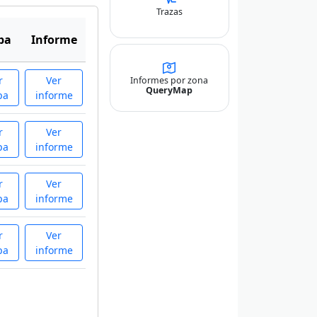
Trazas
pa
Informe
r
Ver
Informes por zona
QueryMap
pa
informe
r
Ver
pa
informe
r
Ver
pa
informe
r
Ver
pa
informe