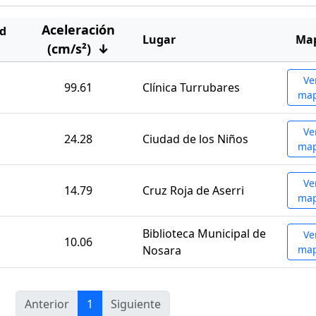
Aceleración
d
Lugar
Ma
(cm/s²)
↓
Ve
99.61
Clínica Turrubares
ma
Ve
24.28
Ciudad de los Niños
ma
Ve
14.79
Cruz Roja de Aserri
ma
Biblioteca Municipal de
Ve
10.06
Nosara
ma
Anterior
1
Siguiente