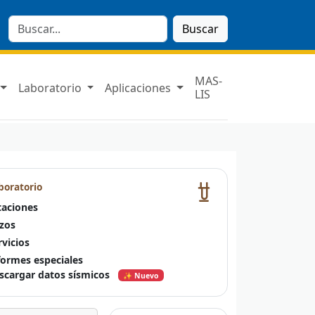
Buscar
MAS-
Laboratorio
Aplicaciones
LIS
boratorio
taciones
zos
rvicios
formes especiales
scargar datos sísmicos
✨ Nuevo