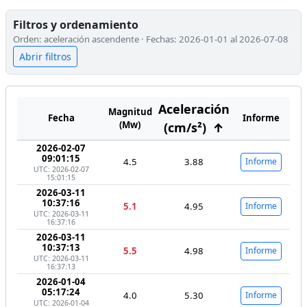
Filtros y ordenamiento
Orden: aceleración ascendente · Fechas: 2026-01-01 al 2026-07-08
Abrir filtros
Aceleración
Magnitud
Fecha
Informe
(Mw)
(cm/s²)
↑
2026-02-07
09:01:15
4.5
3.88
Informe
UTC: 2026-02-07
15:01:15
2026-03-11
10:37:16
5.1
4.95
Informe
UTC: 2026-03-11
16:37:16
2026-03-11
10:37:13
5.5
4.98
Informe
UTC: 2026-03-11
16:37:13
2026-01-04
05:17:24
4.0
5.30
Informe
UTC: 2026-01-04