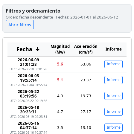
Filtros y ordenamiento
Orden: fecha descendente · Fechas: 2026-01-01 al 2026-06-12
Abrir filtros
Magnitud
Aceleración
Fecha
↓
Informe
(Mw)
(cm/s²)
2026-06-09
5.6
53.06
Informe
21:01:28
UTC: 2026-06-10 03:01:28
2026-06-03
5.1
23.37
Informe
19:55:14
UTC: 2026-06-04 01:55:14
2026-05-22
4.9
19.73
Informe
03:19:56
UTC: 2026-05-22 09:19:56
2026-05-18
4.7
27.17
Informe
20:23:31
UTC: 2026-05-19 02:23:31
2026-05-16
3.5
13.10
Informe
04:37:14
UTC: 2026-05-16 10:37:14