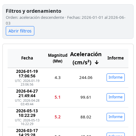
Filtros y ordenamiento
Orden: aceleración descendente · Fechas: 2026-01-01 al 2026-06-
03
Abrir filtros
Aceleración
Magnitud
Fecha
Informe
(Mw)
(cm/s²)
↓
2026-01-19
17:06:56
4.3
244.06
Informe
UTC: 2026-01-19
23:06:56
2026-04-27
21:49:44
5.1
99.61
Informe
UTC: 2026-04-28
03:49:44
2026-05-13
10:22:29
5.2
88.02
Informe
UTC: 2026-05-13
16:22:29
2026-03-17
14:25:28