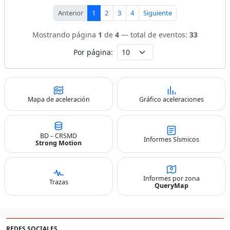
Anterior
1
2
3
4
Siguiente
Mostrando página
1
de
4
— total de eventos:
33
Por página:
Mapa de aceleración
Gráfico aceleraciones
BD – CRSMD
Informes Sísmicos
Strong Motion
Informes por zona
Trazas
QueryMap
REDES SOCIALES