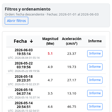
Filtros y ordenamiento
Orden: fecha descendente · Fechas: 2026-01-01 al 2026-06-03
Abrir filtros
Magnitud
Aceleración
Fecha
↓
Informe
(Mw)
(cm/s²)
2026-06-03
5.1
23.37
Informe
19:55:14
UTC: 2026-06-04 01:55:14
2026-05-22
4.9
19.73
Informe
03:19:56
UTC: 2026-05-22 09:19:56
2026-05-18
4.7
27.17
Informe
20:23:31
UTC: 2026-05-19 02:23:31
2026-05-16
3.5
13.10
Informe
04:37:14
UTC: 2026-05-16 10:37:14
2026-05-14
4.6
46.75
Informe
20:54:51
UTC: 2026-05-15 02:54:51