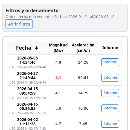
Filtros y ordenamiento
Orden: fecha descendente · Fechas: 2026-01-01 al 2026-05-10
Abrir filtros
Magnitud
Aceleración
Fecha
↓
Informe
(Mw)
(cm/s²)
2026-05-05
4.8
24.28
Informe
14:54:40
UTC: 2026-05-05 20:54:40
2026-04-27
5.1
99.61
Informe
21:49:44
UTC: 2026-04-28 03:49:44
2026-04-15
4.1
14.79
Informe
09:54:59
UTC: 2026-04-15 15:54:59
2026-04-15
5.8
10.06
Informe
00:55:55
UTC: 2026-04-15 06:55:55
2026-04-02
4.7
7.45
Informe
11:11:28
UTC: 2026-04-02 17:11:28