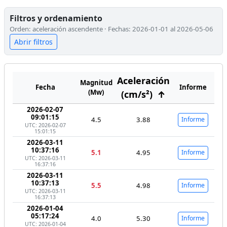
Filtros y ordenamiento
Orden: aceleración ascendente · Fechas: 2026-01-01 al 2026-05-06
Abrir filtros
Aceleración
Magnitud
Fecha
Informe
(Mw)
(cm/s²)
↑
2026-02-07
09:01:15
4.5
3.88
Informe
UTC: 2026-02-07
15:01:15
2026-03-11
10:37:16
5.1
4.95
Informe
UTC: 2026-03-11
16:37:16
2026-03-11
10:37:13
5.5
4.98
Informe
UTC: 2026-03-11
16:37:13
2026-01-04
05:17:24
4.0
5.30
Informe
UTC: 2026-01-04